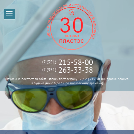
Наша история
Знакомство
Наши врачи
215-58-00
+7 (351)
263-33-38
+7 (351)
Прейскурант
Уважаемые посетители сайта! Запись по телефону +7(351) 215-58-00 (просим звонить
в будние дни с 6 до 12 по московскому времени)
Консультации
Контакты
Документы